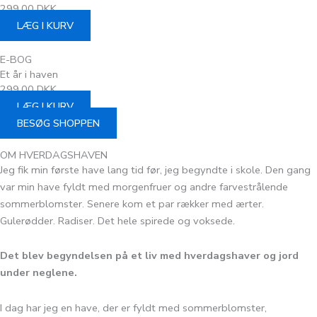
299,00 DKK
LÆG I KURV
E-BOG
Et år i haven
299,00 DKK
LÆG I KURV
BESØG SHOPPEN
OM HVERDAGSHAVEN
Jeg fik min første have lang tid før, jeg begyndte i skole. Den gang
var min have fyldt med morgenfruer og andre farvestrålende
sommerblomster. Senere kom et par rækker med ærter.
Gulerødder. Radiser. Det hele spirede og voksede.
Det blev begyndelsen på et liv med hverdagshaver og jord
under neglene.
I dag har jeg en have, der er fyldt med sommerblomster,