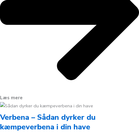
Læs mere
Verbena – Sådan dyrker du
kæmpeverbena i din have