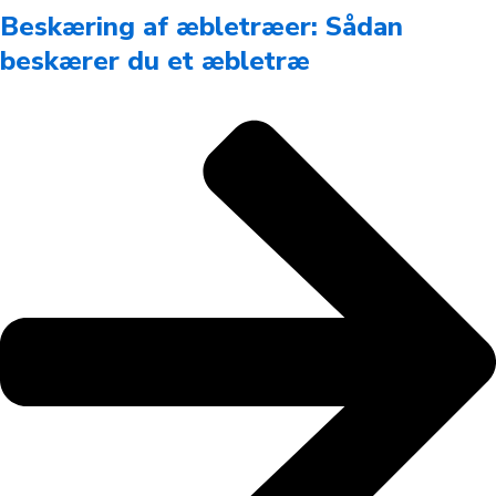
Beskæring af æbletræer: Sådan
beskærer du et æbletræ