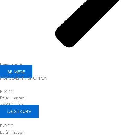
Læs mere
SE MERE
POPULÆRT I SHOPPEN
E-BOG
Et år i haven
299,00 DKK
LÆG I KURV
E-BOG
Et år i haven