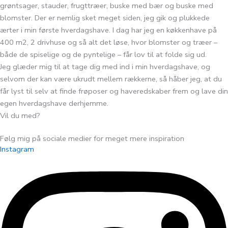
grøntsager, stauder, frugttræer, buske med bær og buske med
blomster. Der er nemlig sket meget siden, jeg gik og plukkede
ærter i min første hverdagshave. I dag har jeg en køkkenhave på
400 m2, 2 drivhuse og så alt det løse, hvor blomster og træer –
både de spiselige og de pyntelige – får lov til at folde sig ud.
Jeg glæder mig til at tage dig med ind i min hverdagshave, og
selvom der kan være ukrudt mellem rækkerne, så håber jeg, at du
får lyst til selv at finde frøposer og haveredskaber frem og lave din
egen hverdagshave derhjemme.
Vil du med?
Følg mig på sociale medier for meget mere inspiration
Instagram