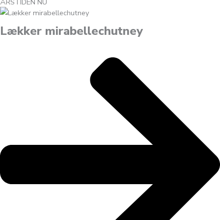
ÅRSTIDEN NU
Lækker mirabellechutney