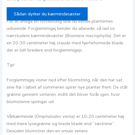
Sådan dyrker du kærmindesøster
For at undgå en forveksling skal du kende planternes
udseende. Forglemmigej kender du allerede, så lad os
nærstudere kærmindesøster (
Brunnera macrophylla
). Det er
en 20-30 centimeter høj staude med hjerteformede blade,
der er lidt bredere end forglemmigejs.
Tip!
Forglemmigej visner ned efter blomstring, når den har sat
sine frø. I løbet af sommeren spirer nye planter frem. De står
grønne gennem vinteren, indtil det bliver forår igen, hvor
blomsterne springer ud.
Vårkærminde (
Omphalodes verna
) er 10-20 centimeter høj
med mere lysegrønne og brede blade end ”søstrene”.
Desuden blomstrer den en smule senere.