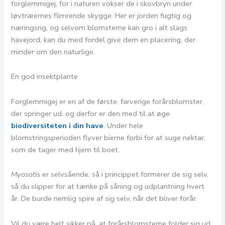
forglemmigej, for i naturen vokser de i skovbryn under
løvtræernes flimrende skygge. Her er jorden fugtig og
næringsrig, og selvom blomsterne kan gro i alt slags
havejord, kan du med fordel give dem en placering, der
minder om den naturlige.
En god insektplante
Forglemmigej er en af de første, farverige forårsblomster,
der springer ud, og derfor er den med til at øge
biodiversiteten i din have
. Under hele
blomstringsperioden flyver bierne forbi for at suge nektar,
som de tager med hjem til boet.
Myosotis
er selvsående, så i princippet formerer de sig selv,
så du slipper for at tænke på såning og udplantning hvert
år. De burde nemlig spire af sig selv, når det bliver forår.
Vil du være helt sikker på, at forårsblomsterne folder sig ud