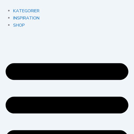
Gå
til
KATEGORIER
indholdet
INSPIRATION
SHOP