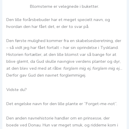
Blomsterne er velegnede i buketter.
Den lille forårsbebuder har et meget specielt navn, og
hvordan den har fået det, er der to svar på.
Den første mulighed kommer fra en skabelsesberetning, der
– så vidt jeg har fået fortalt – har sin oprindelse i Tyskland.
Historien fortæller, at den lille blomst var så bange for at
blive glemt, da Gud skulle navngive verdens planter og dyr,
at den blev ved med at råbe:
forglem mig ej, forglem mig ej…
Derfor gav Gud den navnet forglemmigej.
Vidste du?
Det engelske navn for den lille plante er ”Forget-me-not”.
Den anden navnehistorie handler om en prinsesse, der
boede ved Donau. Hun var meget smuk, og ridderne kom i