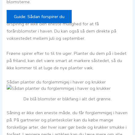
blomsterne.
Guide: Sådan forspirer du
orspiring er ikke den eneste mulighed for at få
forårsblomster i haven. Du kan også så dem direkte på
voksestedet mellem juli og september.
Frøene spirer efter to til tre uger. Planter du dem på i bedet
på friland, kan det være smart at markere såstedet, så du
ikke kommer til at luge de nye planter væk.
Sådan planter du forglemmigej i haver og krukker
De blå blomster er blikfang i alt det grønne.
Såning er ikke den eneste måde, du får forglemmigej i haven
på. På gartnerier og planteskoler kan du købe mange
forskellige arter, der hver især gør bede og krukker smukke i
foråret. Længere nede i artiklen kan du læse mere om alle