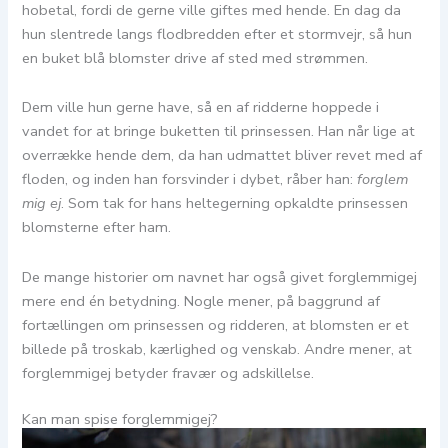
hobetal, fordi de gerne ville giftes med hende. En dag da
hun slentrede langs flodbredden efter et stormvejr, så hun
en buket blå blomster drive af sted med strømmen.
Dem ville hun gerne have, så en af ridderne hoppede i
vandet for at bringe buketten til prinsessen. Han når lige at
overrække hende dem, da han udmattet bliver revet med af
floden, og inden han forsvinder i dybet, råber han:
forglem
mig ej
. Som tak for hans heltegerning opkaldte prinsessen
blomsterne efter ham.
De mange historier om navnet har også givet forglemmigej
mere end én betydning. Nogle mener, på baggrund af
fortællingen om prinsessen og ridderen, at blomsten er et
billede på troskab, kærlighed og venskab. Andre mener, at
forglemmigej betyder fravær og adskillelse.
Kan man spise forglemmigej?