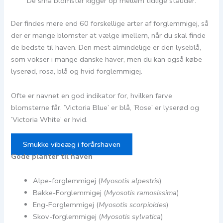
De små blomster kigger op mellem tidlige stauder.
Der findes mere end 60 forskellige arter af forglemmigej, så
der er mange blomster at vælge imellem, når du skal finde
de bedste til haven. Den mest almindelige er den lyseblå,
som vokser i mange danske haver, men du kan også købe
lyserød, rosa, blå og hvid forglemmigej.
Ofte er navnet en god indikator for, hvilken farve
blomsterne får. ’Victoria Blue’ er blå, ’Rose’ er lyserød og
’Victoria White’ er hvid.
Smukke vibeæg i forårshaven
Gode planter til haven
Alpe-forglemmigej (
Myosotis alpestris
)
Bakke-Forglemmigej (
Myosotis ramosissima
)
Eng-Forglemmigej (
Myosotis scorpioides
)
Skov-forglemmigej (
Myosotis sylvatica
)