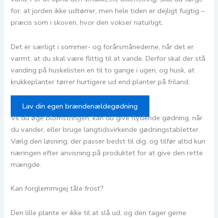
for, at jorden ikke udtørrer, men hele tiden er dejligt fugtig –
præcis som i skoven, hvor den vokser naturligt.
Det er særligt i sommer- og forårsmånederne, når det er
varmt, at du skal være flittig til at vande. Derfor skal der stå
vanding på huskelisten en til to gange i ugen, og husk, at
krukkeplanter tørrer hurtigere ud end planter på friland.
Lav din egen brændenældegødning
Vil du øge blomstringen, kan du give flydende gødning, når
du vander, eller bruge langtidsvirkende gødningstabletter.
Vælg den løsning, der passer bedst til dig, og tilfør altid kun
næringen efter anvisning på produktet for at give den rette
mængde.
Kan forglemmigej tåle frost?
Den lille plante er ikke til at slå ud, og den tager gerne