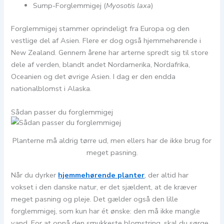
Sump-Forglemmigej (
Myosotis laxa
)
Forglemmigej stammer oprindeligt fra Europa og den
vestlige del af Asien. Flere er dog også hjemmehørende i
New Zealand. Gennem årene har arterne spredt sig til store
dele af verden, blandt andet Nordamerika, Nordafrika,
Oceanien og det øvrige Asien. I dag er den endda
nationalblomst i Alaska.
Sådan passer du forglemmigej
Planterne må aldrig tørre ud, men ellers har de ikke brug for
meget pasning.
Når du dyrker
hjemmehørende planter
,
der altid har
vokset i den danske natur, er det sjældent, at de kræver
meget pasning og pleje. Det gælder også den lille
forglemmigej, som kun har ét ønske: den må ikke mangle
vand. For at opnå den smukkeste blomstring, skal du sørge