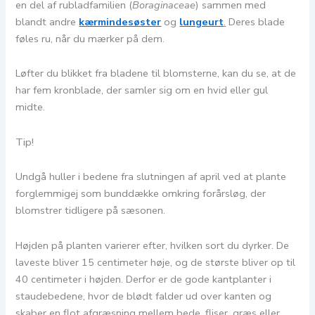
en del af rubladfamilien (
Boraginaceae
) sammen med
blandt andre
kærmindesøster
og
lungeurt
.
Deres blade
føles ru, når du mærker på dem.
Løfter du blikket fra bladene til blomsterne, kan du se, at de
har fem kronblade, der samler sig om en hvid eller gul
midte.
Tip!
Undgå huller i bedene fra slutningen af april ved at plante
forglemmigej som bunddække omkring forårsløg, der
blomstrer tidligere på sæsonen.
Højden på planten varierer efter, hvilken sort du dyrker. De
laveste bliver 15 centimeter høje, og de største bliver op til
40 centimeter i højden. Derfor er de gode kantplanter i
staudebedene, hvor de blødt falder ud over kanten og
skaber en flot afgræsning mellem bede, fliser, græs eller