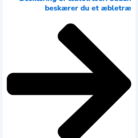
beskærer du et æbletræ