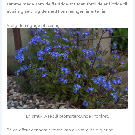
samme måde som de flerårige stauder, fordi de er flittige til
at så sig selv, og dermed kommer igen år efter år.
Vælg den rigtige placering
En smuk lyseblå blomsterklynge i foråret.
På en gåtur gennem skoven kan du være heldig at se