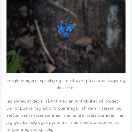
Forglemmigej er spiselig og smukt pynt på salater, kager og
desserter.
Jeg synes, at det er så fint med en forårsbuket på bordet.
Derfor plukker jeg altid forglemmigej, når de er i sæson, og
sætter dem i vaser sammen med andre forårsblomster. Har
jeg lyst, kan jeg også pynte min mad med blomsterne, da
forglemmigej er spiselig.