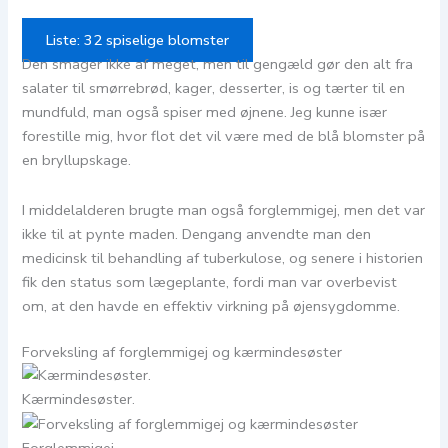
Liste: 32 spiselige blomster
Den smager ikke af meget, men til gengæld gør den alt fra
salater til smørrebrød, kager, desserter, is og tærter til en
mundfuld, man også spiser med øjnene. Jeg kunne især
forestille mig, hvor flot det vil være med de blå blomster på
en bryllupskage.
I middelalderen brugte man også forglemmigej, men det var
ikke til at pynte maden. Dengang anvendte man den
medicinsk til behandling af tuberkulose, og senere i historien
fik den status som lægeplante, fordi man var overbevist
om, at den havde en effektiv virkning på øjensygdomme.
Forveksling af forglemmigej og kærmindesøster
Kærmindesøster.