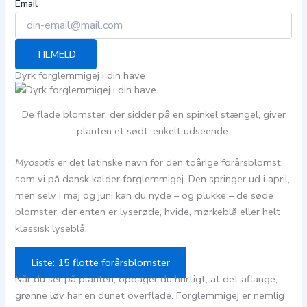
Email
TILMELD
Dyrk forglemmigej i din have
De flade blomster, der sidder på en spinkel stængel, giver
planten et sødt, enkelt udseende.
Myosotis
er det latinske navn for den toårige forårsblomst,
som vi på dansk kalder forglemmigej. Den springer ud i april,
men selv i maj og juni kan du nyde – og plukke – de søde
blomster, der enten er lyserøde, hvide, mørkeblå eller helt
klassisk lyseblå.
Liste: 15 flotte forårsblomster
Når du ser på planten, opdager du hurtigt, at det aflange,
grønne løv har en dunet overflade. Forglemmigej er nemlig