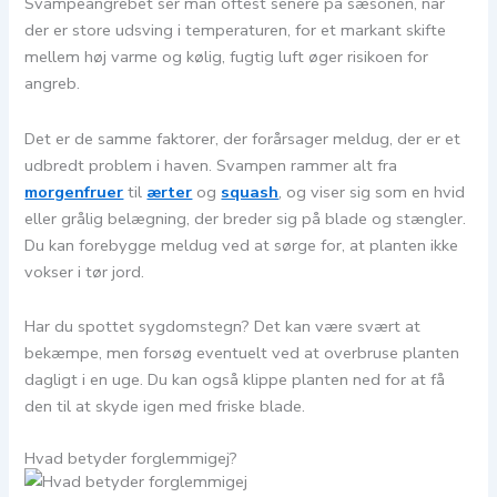
Svampeangrebet ser man oftest senere på sæsonen, når
der er store udsving i temperaturen, for et markant skifte
mellem høj varme og kølig, fugtig luft øger risikoen for
angreb.
Det er de samme faktorer, der forårsager meldug, der er et
udbredt problem i haven. Svampen rammer alt fra
morgenfruer
til
ærter
og
squash
,
og viser sig som en hvid
eller grålig belægning, der breder sig på blade og stængler.
Du kan forebygge meldug ved at sørge for, at planten ikke
vokser i tør jord.
Har du spottet sygdomstegn? Det kan være svært at
bekæmpe, men forsøg eventuelt ved at overbruse planten
dagligt i en uge. Du kan også klippe planten ned for at få
den til at skyde igen med friske blade.
Hvad betyder forglemmigej?