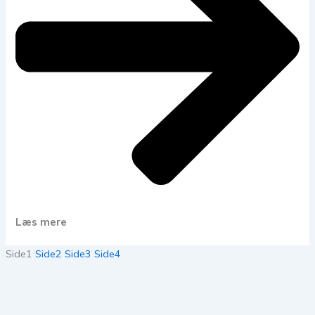
Læs mere
Side
1
Side
2
Side
3
Side
4