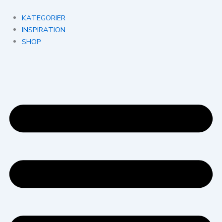
Gå
til
KATEGORIER
indholdet
INSPIRATION
SHOP