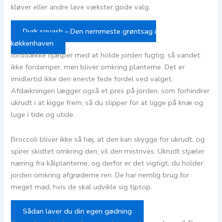
kløver eller andre lave vækster gode valg.
Dyrk squash – Den nemmeste grøntsag i
køkkenhaven
Jorddække hjælper med at holde jorden fugtig, så vandet
ikke fordamper, men bliver omkring planterne. Det er
imidlertid ikke den eneste fede fordel ved valget.
Afdækningen lægger også et pres på jorden, som forhindrer
ukrudt i at kigge frem, så du slipper for at ligge på knæ og
luge i tide og utide.
Broccoli bliver ikke så høj, at den kan skygge for ukrudt, og
spirer skidtet omkring den, vil den mistrives. Ukrudt stjæler
næring fra kålplanterne, og derfor er det vigtigt, du holder
jorden omkring afgrøderne ren. De har nemlig brug for
meget mad, hvis de skal udvikle sig tiptop.
Sådan laver du din egen gødning