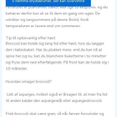
5 nemme krydderurter, der kan overvintre
I efteråret er planternes vækst ikke lige så eksplosiv, og du
behøver derfor kun at se til dem en gang om ugen. De
udvikler sig langsommere på denne årstid, fordi
temperaturen er lavere end om sommeren.
Tip til opbevaring efter høst
Broccoli kan holde sig lang tid efter høst, hvis du lægger
den i køleskabet. Har du plukket mere, end du kan nå at
spise her og nu, kan du blanchere buketterne i to minutter
og fryse dem ned efterfølgende. På frost kan de holde sig i
10 måneder.
Hvordan smager broccoli?
Lidt af asparges, hvilket også er årsagen til, at man fra tid
til anden kalder den aspargeskål eller aspargesbroccoli.
Frisk broccoli skal være grøn, så når farven forsvinder og