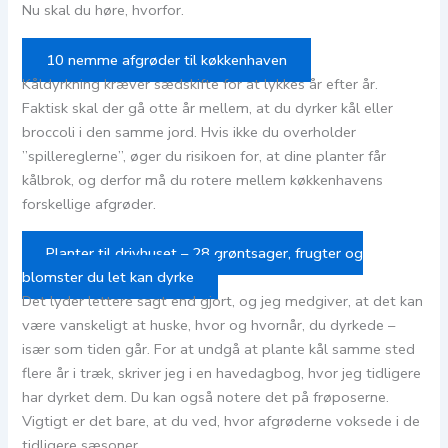
Nu skal du høre, hvorfor.
10 nemme afgrøder til køkkenhaven
Kåldyrkning kræver sædskifte for at lykkes år efter år.
Faktisk skal der gå otte år mellem, at du dyrker kål eller
broccoli i den samme jord. Hvis ikke du overholder
”spillereglerne”, øger du risikoen for, at dine planter får
kålbrok, og derfor må du rotere mellem køkkenhavens
forskellige afgrøder.
Planter til drivhuset – 28 grøntsager, frugter og
blomster du let kan dyrke
Det lyder lettere sagt end gjort, og jeg medgiver, at det kan
være vanskeligt at huske, hvor og hvornår, du dyrkede –
især som tiden går. For at undgå at plante kål samme sted
flere år i træk, skriver jeg i en havedagbog, hvor jeg tidligere
har dyrket dem. Du kan også notere det på frøposerne.
Vigtigt er det bare, at du ved, hvor afgrøderne voksede i de
tidligere sæsoner.