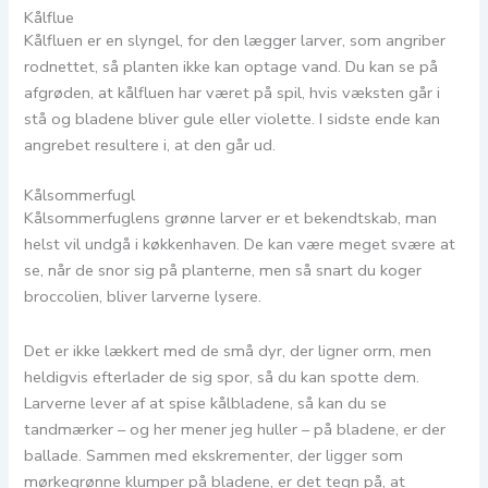
Kålflue
Kålfluen er en slyngel, for den lægger larver, som angriber
rodnettet, så planten ikke kan optage vand. Du kan se på
afgrøden, at kålfluen har været på spil, hvis væksten går i
stå og bladene bliver gule eller violette. I sidste ende kan
angrebet resultere i, at den går ud.
Kålsommerfugl
Kålsommerfuglens grønne larver er et bekendtskab, man
helst vil undgå i køkkenhaven. De kan være meget svære at
se, når de snor sig på planterne, men så snart du koger
broccolien, bliver larverne lysere.
Det er ikke lækkert med de små dyr, der ligner orm, men
heldigvis efterlader de sig spor, så du kan spotte dem.
Larverne lever af at spise kålbladene, så kan du se
tandmærker – og her mener jeg huller – på bladene, er der
ballade. Sammen med ekskrementer, der ligger som
mørkegrønne klumper på bladene, er det tegn på, at