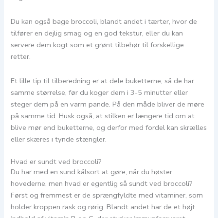
Du kan også bage broccoli, blandt andet i tærter, hvor de
tilfører en dejlig smag og en god tekstur, eller du kan
servere dem kogt som et grønt tilbehør til forskellige
retter.
Et lille tip til tilberedning er at dele buketterne, så de har
samme størrelse, før du koger dem i 3-5 minutter eller
steger dem på en varm pande. På den måde bliver de møre
på samme tid. Husk også, at stilken er længere tid om at
blive mør end buketterne, og derfor med fordel kan skrælles
eller skæres i tynde stængler.
Hvad er sundt ved broccoli?
Du har med en sund kålsort at gøre, når du høster
hovederne, men hvad er egentlig så sundt ved broccoli?
Først og fremmest er de sprængfyldte med vitaminer, som
holder kroppen rask og rørig. Blandt andet har de et højt