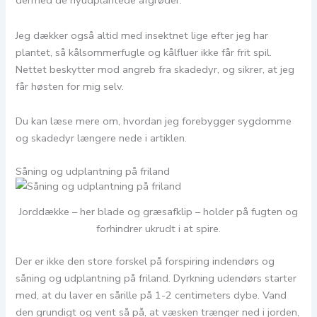
dermed de nyudplantede afgrøder.
Jeg dækker også altid med insektnet lige efter jeg har
plantet, så kålsommerfugle og kålfluer ikke får frit spil.
Nettet beskytter mod angreb fra skadedyr, og sikrer, at jeg
får høsten for mig selv.
Du kan læse mere om, hvordan jeg forebygger sygdomme
og skadedyr længere nede i artiklen.
Såning og udplantning på friland
Jorddække – her blade og græsafklip – holder på fugten og
forhindrer ukrudt i at spire.
Der er ikke den store forskel på forspiring indendørs og
såning og udplantning på friland. Dyrkning udendørs starter
med, at du laver en sårille på 1-2 centimeters dybe. Vand
den grundigt og vent så på, at væsken trænger ned i jorden,