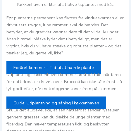
Køkkenhaven er klar til at blive tilplantet med kål.
Før planterne permanent kan flyttes fra vindueskarmen eller
drivhusets trygge, lune rammer, skal de hærdes. Det
betyder, at du gradvist vænner dem til det vilde liv under
åben himmel. Måske lyder det ubetydeligt, men det er
vigtigt, hvis du vil have stærke og robuste planter – og det
tænker jeg, du gerne vil, ikke?
Foråret kommer – Tid til at hærde plante
Udplantning i køkkenhaven kommer først på tale, når faren
for nattefrost er drevet over. Broccoli kan ikke tåle frost, så
lyt godt efter, når metrologerne toner frem på skærmen.
Guide: Udplantning og såning i køkkenhaven
Skulle det alligevel ske, at sen nattefrost sender rystelser
gennem græsset, kan du dække de unge planter med
fiberdug. Den hæver temperaturen lidt, og beskytter