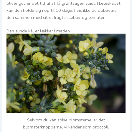
bliver gul, er det tid til at få grøntsagen spist. I køleskabet
kan den holde sig i op til 10 dage, hvis ikke du opbevarer
den sammen med citrusfrugter, æbler og tomater.
Den sunde kål er lækker i maden
Selvom du kan spise blomsterne, er det
blomsterknopperne, vi kender som broccoli.