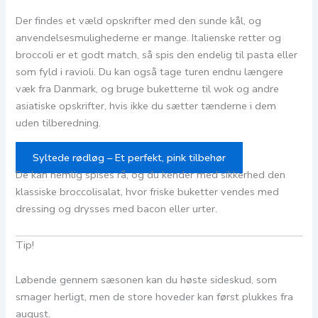
Der findes et væld opskrifter med den sunde kål, og
anvendelsesmulighederne er mange. Italienske retter og
broccoli er et godt match, så spis den endelig til pasta eller
som fyld i ravioli. Du kan også tage turen endnu længere
væk fra Danmark, og bruge buketterne til wok og andre
asiatiske opskrifter, hvis ikke du sætter tænderne i dem
uden tilberedning.
Syltede rødløg – Et perfekt, pink tilbehør
De kan nemlig spises rå, og du kender med sikkerhed den
klassiske broccolisalat, hvor friske buketter vendes med
dressing og drysses med bacon eller urter.
Tip!
Løbende gennem sæsonen kan du høste sideskud, som
smager herligt, men de store hoveder kan først plukkes fra
august.