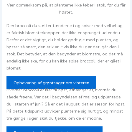
Vær opmærksom på, at planterne ikke løber i stok, før du får
høstet.
Den broccoli du sætter tænderne i og spiser med velbehag,
er faktisk blomsterknopper, der ikke er sprunget ud endnu.
Derfor er det vigtigt, du holder godt øje med planten, og
høster så snart, den er klar. Hvis ikke du gør det, går den i
stok. Det betyder, at den begynder at blomstre, og det må
endelig ikke ske, for du kan ikke spise broccoli, der er gået i
blomst.
Opbevaring af grøntsager om vinteren
Hvornår broccoli er klar til høst, afhænger af, hvornår du
såede frøene. Var det i begyndelsen af maj og udplantede
du i starten af juni? Så er det i august, det er sæson for høst.
På dette tidspunkt udvikler planterne sig hurtigt, og mindst
tre gange i ugen skal du tjekke, om de er modne.