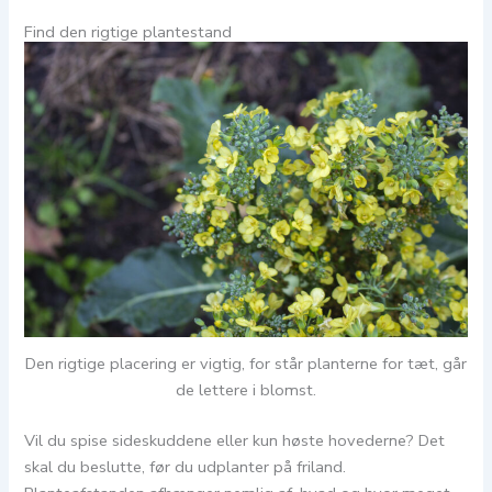
Find den rigtige plantestand
Den rigtige placering er vigtig, for står planterne for tæt, går
de lettere i blomst.
Vil du spise sideskuddene eller kun høste hovederne? Det
skal du beslutte, før du udplanter på friland.