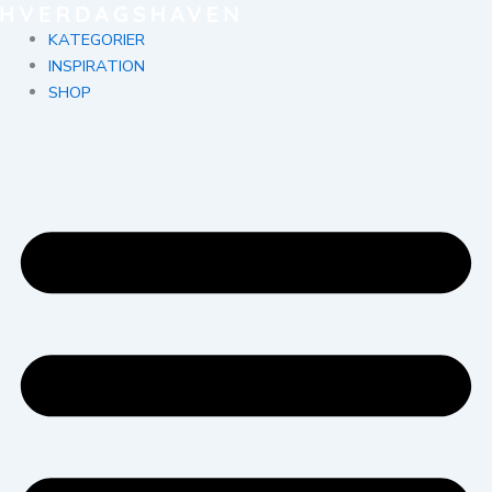
Gå
til
KATEGORIER
indholdet
INSPIRATION
SHOP