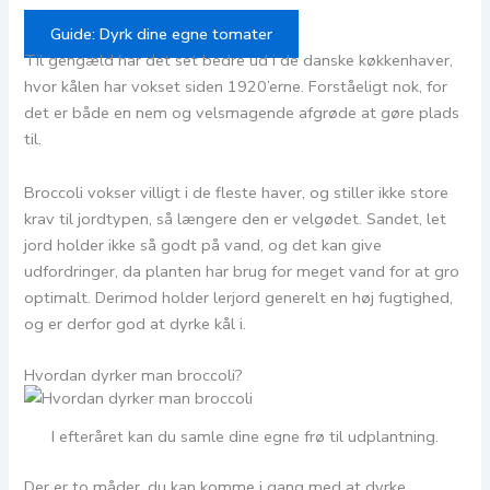
Guide: Dyrk dine egne tomater
Til gengæld har det set bedre ud i de danske køkkenhaver,
hvor kålen har vokset siden 1920’erne. Forståeligt nok, for
det er både en nem og velsmagende afgrøde at gøre plads
til.
Broccoli vokser villigt i de fleste haver, og stiller ikke store
krav til jordtypen, så længere den er velgødet. Sandet, let
jord holder ikke så godt på vand, og det kan give
udfordringer, da planten har brug for meget vand for at gro
optimalt. Derimod holder lerjord generelt en høj fugtighed,
og er derfor god at dyrke kål i.
Hvordan dyrker man broccoli?
I efteråret kan du samle dine egne frø til udplantning.
Der er to måder, du kan komme i gang med at dyrke