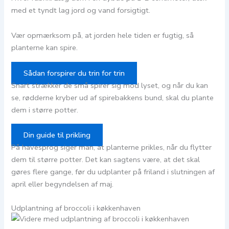
med et tyndt lag jord og vand forsigtigt.
Vær opmærksom på, at jorden hele tiden er fugtig, så
planterne kan spire.
Sådan forspirer du trin for trin
Snart strækker de små spirer sig mod lyset, og når du kan
se, rødderne kryber ud af spirebakkens bund, skal du plante
dem i større potter.
Din guide til prikling
På havesprog siger man, at planterne prikles, når du flytter
dem til større potter. Det kan sagtens være, at det skal
gøres flere gange, før du udplanter på friland i slutningen af
april eller begyndelsen af maj.
Udplantning af broccoli i køkkenhaven