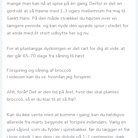
mange man kan nå at spise på én gang. Derfor er det en
god idé at så frøene med 1-3 ugers mellemrum fra maj til
Sankt Hans. På den måde strækker du høsten over en
længere periode, og kan nyde den sprøde spise i stedet for
at ende med ét stort udbytte her og nu.
For at planlægge dyrkningen er det rart for dig at vide, at
der går 65-70 dage fra såning til høst.
Forspiring og såning af broccoli
I videoen kan du se, hvordan jeg forspirer.
Ahh, forår! Det er den tid på året, hvor der skal plantes
broccoli, så er du klar til at så frø?
Kan du ikke vente med at komme i gang, kan du heldigvis
allerede fra marts begynde at forspire indendørs. Vælg en
god såjord, som du fylder i spirebakker, før du lægger et frø
i hver rubrik. Læg dem i en dybde på 1-2 centimeter, dæk