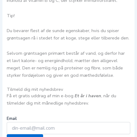
indhold af vitamin B og C, der styrker immunforsvaret.
Tip!
Du bevarer flest af de sunde egenskaber, hvis du spiser
grøntsagen rå i stedet for at koge, stege eller tilberede den.
Selvom grøntsagen primært består af vand, og derfor har
et lavt kalorie- og energiindhold, mætter den alligevel
meget. Den er nemlig rig på proteiner og fibre, som både
styrker fordøjelsen og giver en god mæthedsfølelse.
Tilmeld dig mit nyhedsbrev
Få et gratis uddrag af min e-bog
Et år i haven
, når du
tilmelder dig mit månedlige nyhedsbrev.
Email