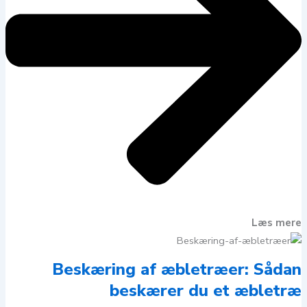
Læs mere
Beskæring af æbletræer: Sådan
beskærer du et æbletræ