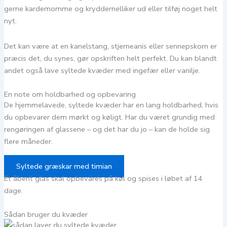
gerne kardemomme og kryddernelliker ud eller tilføj noget helt
nyt.
Det kan være at en kanelstang, stjerneanis eller sennepskorn er
præcis det, du synes, gør opskriften helt perfekt. Du kan blandt
andet også lave syltede kvæder med ingefær eller vanilje.
En note om holdbarhed og opbevaring
De hjemmelavede, syltede kvæder har en lang holdbarhed, hvis
du opbevarer dem mørkt og køligt. Har du været grundig med
rengøringen af glassene – og det har du jo – kan de holde sig
flere måneder.
Syltede græskar med timian
Et åbent glas skal opbevares på køl og spises i løbet af 14
dage.
Sådan bruger du kvæder