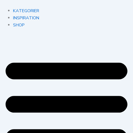
Gå
til
KATEGORIER
indholdet
INSPIRATION
SHOP