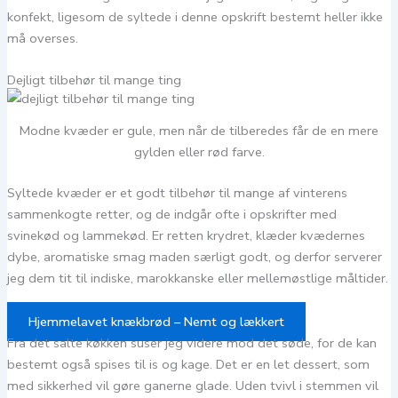
konfekt, ligesom de syltede i denne opskrift bestemt heller ikke
må overses.
Dejligt tilbehør til mange ting
Modne kvæder er gule, men når de tilberedes får de en mere
gylden eller rød farve.
Syltede kvæder er et godt tilbehør til mange af vinterens
sammenkogte retter, og de indgår ofte i opskrifter med
svinekød og lammekød. Er retten krydret, klæder kvædernes
dybe, aromatiske smag maden særligt godt, og derfor serverer
jeg dem tit til indiske, marokkanske eller mellemøstlige måltider.
Hjemmelavet knækbrød – Nemt og lækkert
Fra det salte køkken suser jeg videre mod det søde, for de kan
bestemt også spises til is og kage. Det er en let dessert, som
med sikkerhed vil gøre ganerne glade. Uden tvivl i stemmen vil