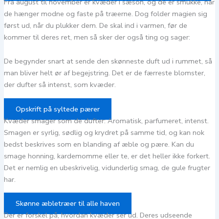
Fra august til november er kvæder i sæson, og de er smukke, når
de hænger modne og faste på træerne. Dog folder magien sig
først ud, når du plukker dem. De skal ind i varmen, før de
kommer til deres ret, men så sker der også ting og sager:
De begynder snart at sende den skønneste duft ud i rummet, så
man bliver helt ør af begejstring. Det er de færreste blomster,
der dufter så intenst, som kvæder.
Opskrift på syltede pærer
Kvæder smager som de dufter: Aromatisk, parfumeret, intenst.
Smagen er syrlig, sødlig og krydret på samme tid, og kan nok
bedst beskrives som en blanding af æble og pære. Kan du
smage honning, kardemomme eller te, er det heller ikke forkert.
Det er nemlig en ubeskrivelig, vidunderlig smag, de gule frugter
har.
Skønne æbletræer til alle haven
Der er forskel på, hvordan kvæder ser ud. Deres udseende