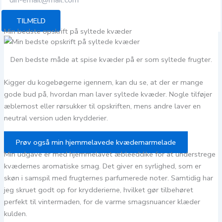
TILMELD
Min bedste opskrift på syltede kvæder
Den bedste måde at spise kvæder på er som syltede frugter.
Kigger du kogebøgerne igennem, kan du se, at der er mange
gode bud på, hvordan man laver syltede kvæder. Nogle tilføjer
æblemost eller rørsukker til opskriften, mens andre laver en
neutral version uden krydderier.
Prøv også min hjemmelavede kvædemarmelade
Min udgave er med hjemmelavet æbleeddike for at understrege
kvædernes aromatiske smag. Det giver en syrlighed, som er
skøn i samspil med frugternes parfumerede noter. Samtidig har
jeg skruet godt op for krydderierne, hvilket gør tilbehøret
perfekt til vintermaden, for de varme smagsnuancer klæder
kulden.