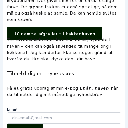
kryddersmør. Det giver smørret en smuk, orange
farve. De grønne frø kan er også spiselige, så dem
må du også huske at samle. De kan nemlig syltes
som kapers.
10 nemme afgrøder til køkkenhaven
Tallerkensmækker er ikke kun en skøn plante i
haven – den kan også anvendes til mange ting i
køkkenet. Jeg kan derfor ikke se nogen grund til,
hvorfor du ikke skal dyrke den i din have.
Tilmeld dig mit nyhedsbrev
Få et gratis uddrag af min e-bog
Et år i haven
, når
du tilmelder dig mit månedlige nyhedsbrev.
Email