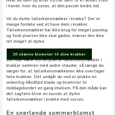
hiver du dem op eller flytter dem til et andet sted
i haven, hvor du synes, at den passer bedre ind.
Vil du dyrke tallerkensmækker i krukke? Der er
mange fordele ved at have dem i krukker.
Tallerkensmækker har ikke brug for meget pasning
og fordi planten ikke skal gødes, kræver den ikke
ret meget at dyrke.
10 skønne blomster til dine krukker
Det kan være flot at plante tallerkensmækker i
krukker sammen med andre stauder, så længe du
sørger for, at tallerkensmækkeren ikke overtager
hele krukken. Det undgår du ved at plukke en
ordentlig håndfuld blade og blomster til
middagsbordet en gang imellem. På den måde kan
det sagtens blive en succes at dyrke
tallerkensmækker i krukke med succes.
En snerlende sommerblomst