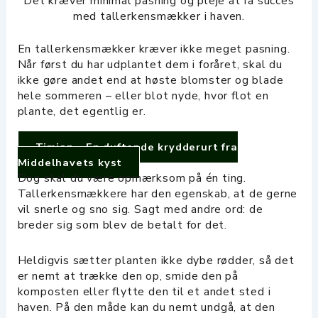
Det kræver minimal pasning og pleje at få succes
med tallerkensmækker i haven.
En tallerkensmækker kræver ikke meget pasning.
Når først du har udplantet dem i foråret, skal du
ikke gøre andet end at høste blomster og blade
hele sommeren – eller blot nyde, hvor flot en
plante, det egentlig er.
Timian – En duftende krydderurt fra
Middelhavets kyst
Dog skal du være opmærksom på én ting.
Tallerkensmækkere har den egenskab, at de gerne
vil snerle og sno sig. Sagt med andre ord: de
breder sig som blev de betalt for det.
Heldigvis sætter planten ikke dybe rødder, så det
er nemt at trække den op, smide den på
komposten eller flytte den til et andet sted i
haven. På den måde kan du nemt undgå, at den