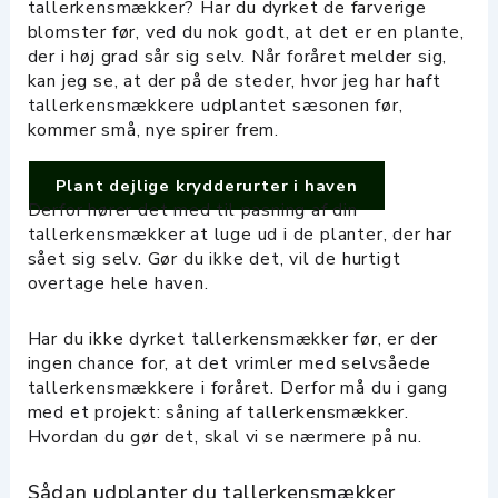
tallerkensmækker? Har du dyrket de farverige
blomster før, ved du nok godt, at det er en plante,
der i høj grad sår sig selv. Når foråret melder sig,
kan jeg se, at der på de steder, hvor jeg har haft
tallerkensmækkere udplantet sæsonen før,
kommer små, nye spirer frem.
Plant dejlige krydderurter i haven
Derfor hører det med til pasning af din
tallerkensmækker at luge ud i de planter, der har
sået sig selv. Gør du ikke det, vil de hurtigt
overtage hele haven.
Har du ikke dyrket tallerkensmækker før, er der
ingen chance for, at det vrimler med selvsåede
tallerkensmækkere i foråret. Derfor må du i gang
med et projekt: såning af tallerkensmækker.
Hvordan du gør det, skal vi se nærmere på nu.
Sådan udplanter du tallerkensmækker