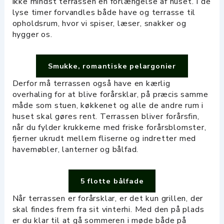
ikke mindst terrassen en forlængelse af huset. I de
lyse timer forvandles både have og terrasse til
opholdsrum, hvor vi spiser, læser, snakker og
hygger os.
Smukke, romantiske pelargonier
Derfor må terrassen også have en kærlig
overhaling for at blive forårsklar, på præcis samme
måde som stuen, køkkenet og alle de andre rum i
huset skal gøres rent. Terrassen bliver forårsfin,
når du fylder krukkerne med friske forårsblomster,
fjerner ukrudt mellem fliserne og indretter med
havemøbler, lanterner og bålfad.
5 flotte bålfade
Når terrassen er forårsklar, er det kun grillen, der
skal findes frem fra sit vinterhi. Med den på plads
er du klar til at gå sommeren i møde både på