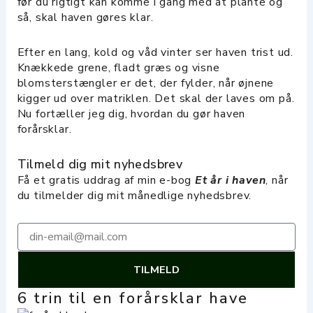
før du rigtigt kan komme i gang med at plante og
så, skal haven gøres klar.
Efter en lang, kold og våd vinter ser haven trist ud.
Knækkede grene, fladt græs og visne
blomsterstængler er det, der fylder, når øjnene
kigger ud over matriklen. Det skal der laves om på.
Nu fortæller jeg dig, hvordan du gør haven
forårsklar.
Tilmeld dig mit nyhedsbrev
Få et gratis uddrag af min e-bog
Et år i haven
, når
du tilmelder dig mit månedlige nyhedsbrev.
Email
TILMELD
6 trin til en forårsklar have