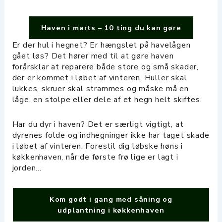
Haven i marts – 10 ting du kan gøre
Er der hul i hegnet? Er hængslet på havelågen
gået løs? Det hører med til at gøre haven
forårsklar at reparere både store og små skader,
der er kommet i løbet af vinteren. Huller skal
lukkes, skruer skal strammes og måske må en
låge, en stolpe eller dele af et hegn helt skiftes.
Har du dyr i haven? Det er særligt vigtigt, at
dyrenes folde og indhegninger ikke har taget skade
i løbet af vinteren. Forestil dig løbske høns i
køkkenhaven, når de første frø lige er lagt i
jorden…
Kom godt i gang med såning og
udplantning i køkkenhaven