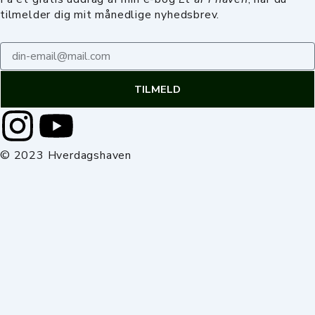
tilmelder dig mit månedlige nyhedsbrev.
Email
TILMELD
I
Y
n
o
© 2023 Hverdagshaven
SØG
s
u
t
t
a
u
g
b