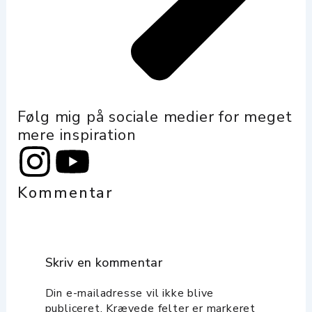
Følg mig på sociale medier for meget
mere inspiration
I
Y
n
o
Kommentar
s
u
t
t
Skriv en kommentar
a
u
Din e-mailadresse vil ikke blive
publiceret.
Krævede felter er markeret