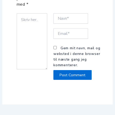
g
b
med
*
r
e
Skriv
Navn*
her..
a
Email*
m
Gem mit navn, mail og
websted i denne browser
til næste gang jeg
kommenterer.