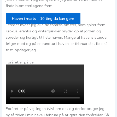
finde blomsterløgene frem.
Haven i marts – 10 ting du kan gøre
I stedet nyder jeg alle de forårsblomster, som spirer frem.
Krokus, erantis og vintergækker bryder op af jorden og
spreder sig hurtigt til hele haven. Mange af havens stauder
følger med og på en rundtur i haven, er februar slet ikke så
trist, opdager jeg.
Foråret er på vej
Foråret er på vej. Ingen tvivl om det og derfor bruger jeg
også tiden i min have i februar på at gøre den forårsklar. Så