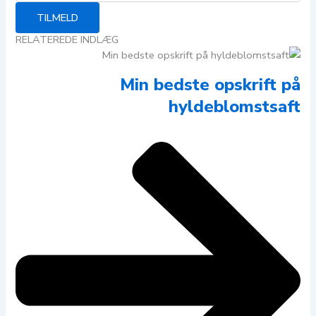
TILMELD
RELATEREDE INDLÆG
Min bedste opskrift på
hyldeblomstsaft