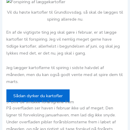
Vil du høste kartofler til Grundlovsdag, så skal de lægges til
spiring allerede nu.
En af de vigtigste ting jeg skal gøre i februar, er at lægge
kartofler til forspiring. Jeg vil nemlig meget gerne have
tidlige kartofler, allerhelst i begyndelsen af juni, og skal jeg
lykkes med det, er det nu, jeg skal i gang.
Jeg lægger kartoflerne til spiring i sidste halvdel af
måneden, men du kan også godt vente med at spire dem til
marts.
Sådan dyrker du kartofler
3. Driv de smukke forårsgrene frem
På overfladen ser haven i februar ikke ud af meget. Den
ligner til forveksling januarhaven, men lad dig ikke snyde.
Under overfladen pibler forårsblomsterne frem i løbet af
måneden, og når jeg rigtigt vil tage forskud på forårets