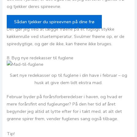
og tjekker deres spireevne.
Sådan tjekker du spireevnen på dine frø
Det gør jeg ved at lægge frøene på et fugtigt stykke
køkkenrulle ved stuetemperatur. Svulmer frøene op, er de
spiredygtige, og gør de ikke, kan frøene ikke bruges.
8. Byg nye redekasser til fuglene
Sæt nye redekasser op til fuglene i din have i februar – og
husk at give dem lidt ekstra mad.
Februar byder på forårsforberedelser i haven, og hvad er
mere forårsfint end fugleunger? På den her tid af året
begynder jeg altid at lytte efter for i takt med, at alt det
grønne spirer frem, vender fuglenes sang også tilbage.
Tip!