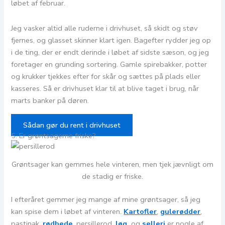
løbet af februar.
Jeg vasker altid alle ruderne i drivhuset, så skidt og støv
fjernes, og glasset skinner klart igen. Bagefter rydder jeg op
i de ting, der er endt derinde i løbet af sidste sæson, og jeg
foretager en grunding sortering. Gamle spirebakker, potter
og krukker tjekkes efter for skår og sættes på plads eller
kasseres. Så er drivhuset klar til at blive taget i brug, når
marts banker på døren.
Sådan gør du rent i drivhuset
5. Er grøntsagerne friske?
Grøntsager kan gemmes hele vinteren, men tjek jævnligt om
de stadig er friske.
I efteråret gemmer jeg mange af mine grøntsager, så jeg
kan spise dem i løbet af vinteren.
Kartofler
,
gulerødder
,
pastinak,
rødbede
,
persillerod,
løg
og
selleri
er nogle af