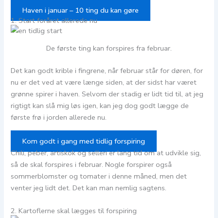
Haven i januar – 10 ting du kan gøre
1. Start foråret allerede nu
De første ting kan forspires fra februar.
Det kan godt krible i fingrene, når februar står for døren, for
nu er det ved at være længe siden, at der sidst har været
grønne spirer i haven. Selvom der stadig er lidt tid til, at jeg
rigtigt kan slå mig løs igen, kan jeg dog godt lægge de
første frø i jorden allerede nu.
Kom godt i gang med tidlig forspiring
Chili, peber, artiskok og selleri er lang tid om at udvikle sig,
så de skal forspires i februar. Nogle forspirer også
sommerblomster og tomater i denne måned, men det
venter jeg lidt det. Det kan man nemlig sagtens.
2. Kartoflerne skal lægges til forspiring