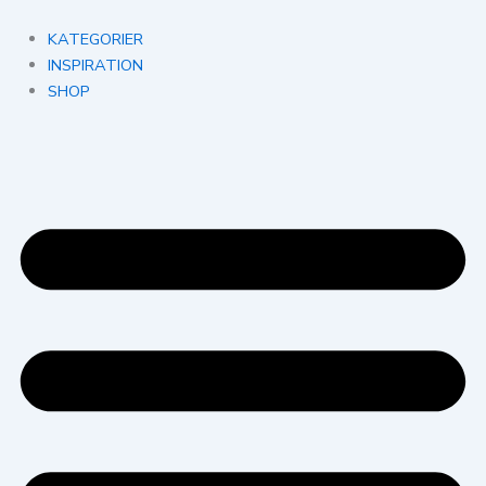
Gå
til
KATEGORIER
indholdet
INSPIRATION
SHOP