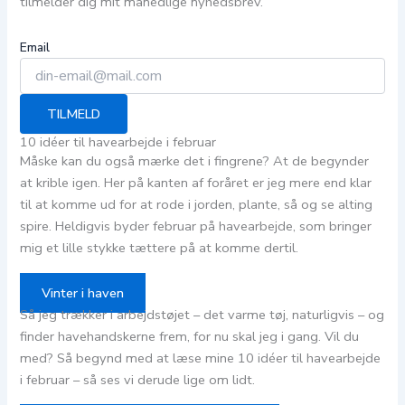
tilmelder dig mit månedlige nyhedsbrev.
Email
TILMELD
10 idéer til havearbejde i februar
Måske kan du også mærke det i fingrene? At de begynder
at krible igen. Her på kanten af foråret er jeg mere end klar
til at komme ud for at rode i jorden, plante, så og se alting
spire. Heldigvis byder februar på havearbejde, som bringer
mig et lille stykke tættere på at komme dertil.
Vinter i haven
Så jeg trækker i arbejdstøjet – det varme tøj, naturligvis – og
finder havehandskerne frem, for nu skal jeg i gang. Vil du
med? Så begynd med at læse mine 10 idéer til havearbejde
i februar – så ses vi derude lige om lidt.