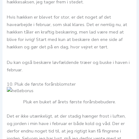
hækkesaksen, jeg tager frem i stedet.
Hvis hækken er blevet for stor, er det noget af det
havearbejde i februar, som skal klares. Det er nemlig nu, at
hækken tåler en kraftig beskæring, men lad være med at
blive for ivrig! Start med kun at beskære den ene side af
hækken og gør det på en dag, hvor vejret er tørt.
Du kan også beskære løvfældende træer og buske i haven i
februar.
10. Pluk de første forårsblomster
Pluk en buket af årets første forårsbebudere.
Det er ikke utænkeligt, at der stadig hænger frost i luften,
og jorden i min have i februar er både kold og våd. Der er
derfor endnu noget tid til, at jeg rigtigt kan få fingrene i
jorden. Selvom jeg har lyst, må jeg derfor vente med at