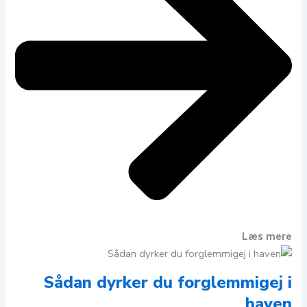
Læs mere
Sådan dyrker du forglemmigej i
haven