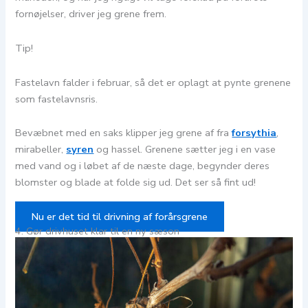
fornøjelser, driver jeg grene frem.
Tip!
Fastelavn falder i februar, så det er oplagt at pynte grenene
som fastelavnsris.
Bevæbnet med en saks klipper jeg grene af fra
forsythia
,
mirabeller,
syren
og hassel. Grenene sætter jeg i en vase
med vand og i løbet af de næste dage, begynder deres
blomster og blade at folde sig ud. Det ser så fint ud!
Nu er det tid til drivning af forårsgrene
4. Gør drivhuset klar til en ny sæson