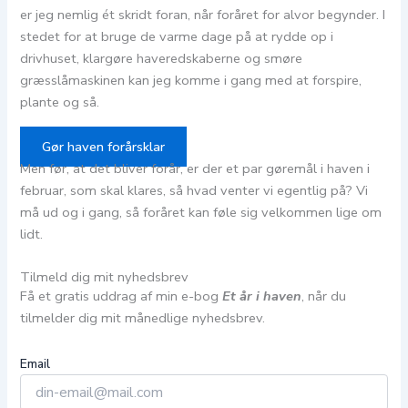
er jeg nemlig ét skridt foran, når foråret for alvor begynder. I
stedet for at bruge de varme dage på at rydde op i
drivhuset, klargøre haveredskaberne og smøre
græsslåmaskinen kan jeg komme i gang med at forspire,
plante og så.
Gør haven forårsklar
Men før, at det bliver forår, er der et par gøremål i haven i
februar, som skal klares, så hvad venter vi egentlig på? Vi
må ud og i gang, så foråret kan føle sig velkommen lige om
lidt.
Tilmeld dig mit nyhedsbrev
Få et gratis uddrag af min e-bog
Et år i haven
, når du
tilmelder dig mit månedlige nyhedsbrev.
Email